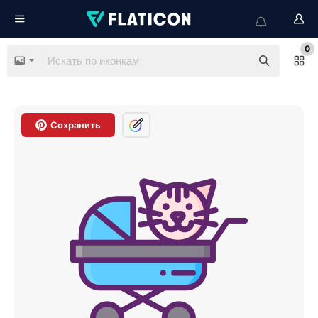
0
Сохранить