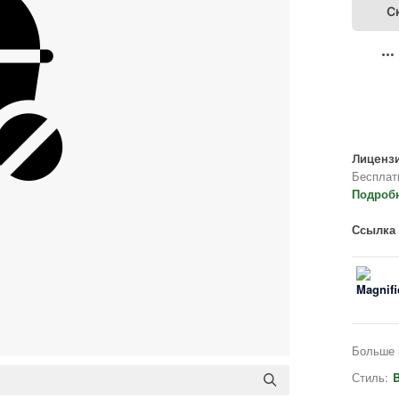
С
Лицензи
Бесплат
Подроб
Ссылка 
Больше 
Стиль:
B