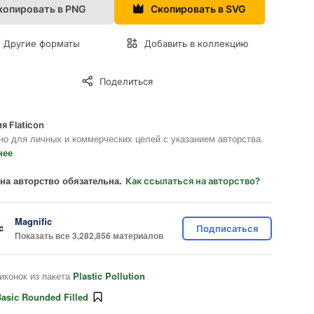
копировать в PNG
Скопировать в SVG
Другие форматы
Добавить в коллекцию
Поделиться
я Flaticon
но для личных и коммерческих целей с указанием авторства.
нее
на авторство обязательна.
Как ссылаться на авторство?
Magnific
Подписаться
Показать все 3,282,856 материалов
иконок из пакета
Plastic Pollution
asic Rounded Filled