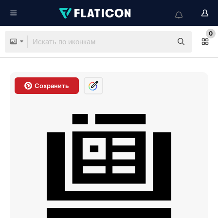
0
Сохранить