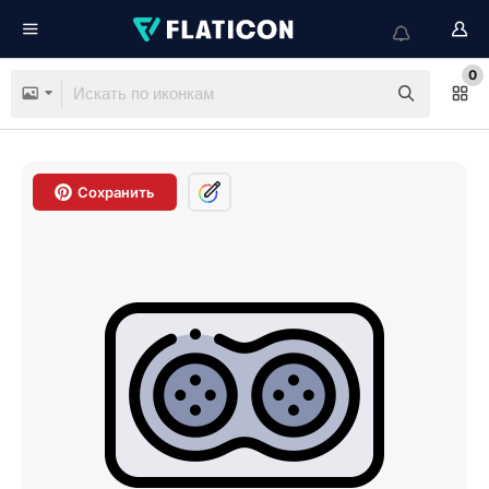
0
Сохранить