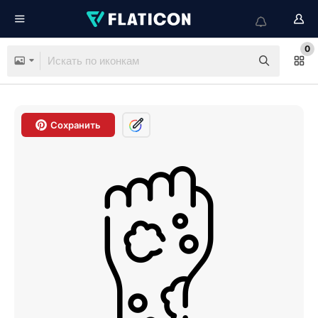
0
Сохранить