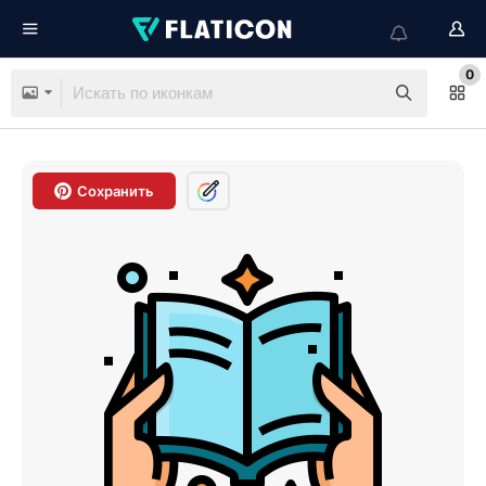
0
Сохранить