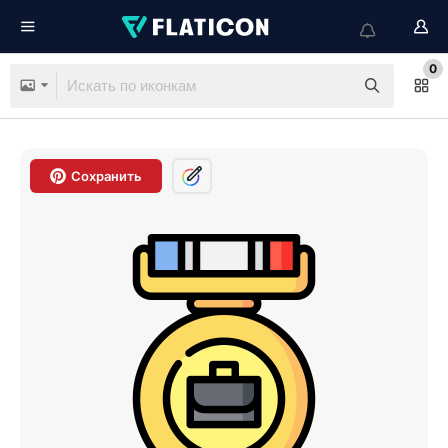
0
Сохранить