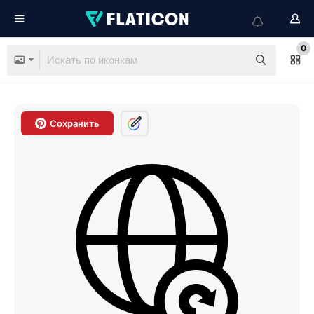
0
Сохранить