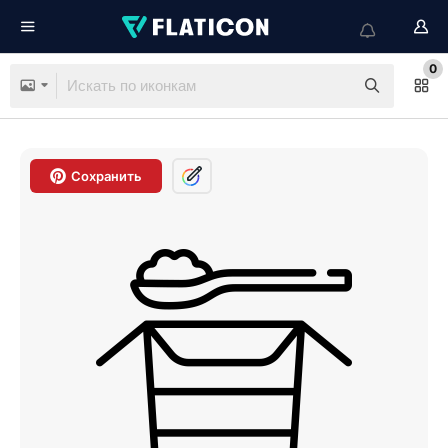
0
Сохранить