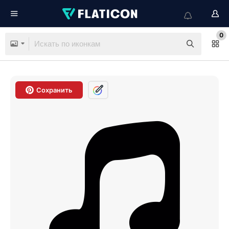
0
Сохранить