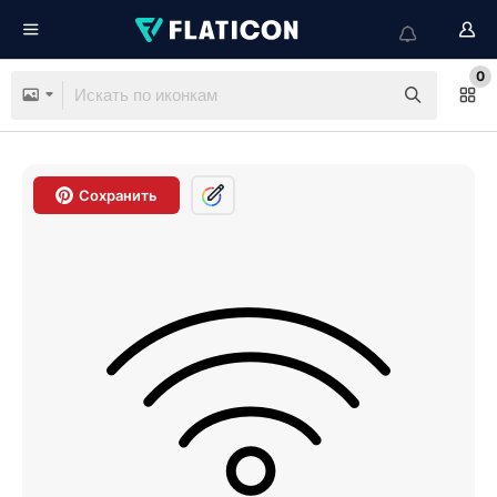
0
Сохранить