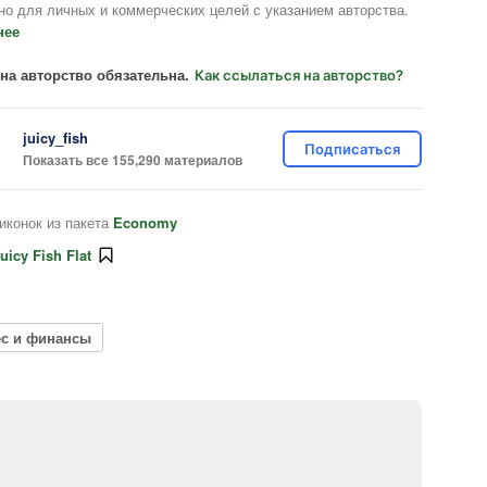
но для личных и коммерческих целей с указанием авторства.
нее
на авторство обязательна.
Как ссылаться на авторство?
juicy_fish
Подписаться
Показать все 155,290 материалов
иконок из пакета
Economy
uicy Fish Flat
ес и финансы