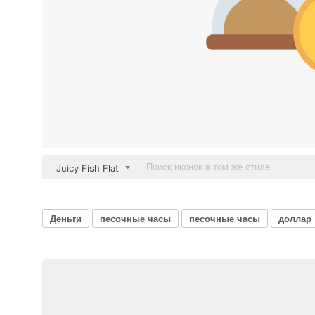
Juicy Fish Flat
Деньги
песочные часы
песочные часы
доллар