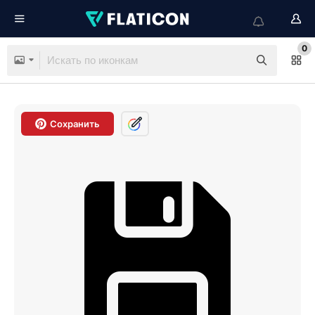
0
Сохранить