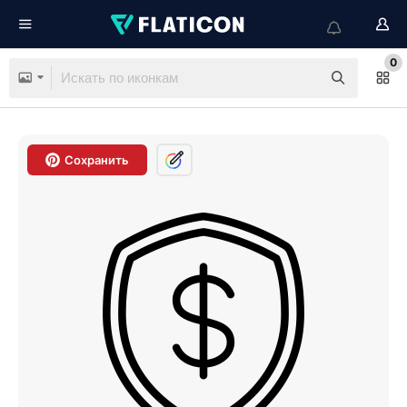
0
Сохранить