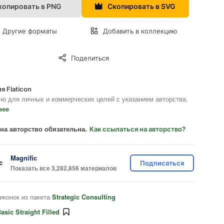
копировать в PNG
Скопировать в SVG
Другие форматы
Добавить в коллекцию
Поделиться
я Flaticon
но для личных и коммерческих целей с указанием авторства.
нее
на авторство обязательна.
Как ссылаться на авторство?
Magnific
Подписаться
Показать все 3,282,856 материалов
иконок из пакета
Strategic Consulting
asic Straight Filled