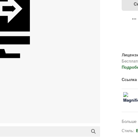
С
Лицензи
Бесплат
Подроб
Ссылка 
Больше 
Стиль:
B