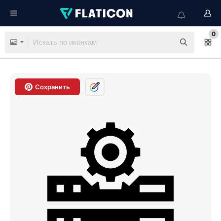
0
Сохранить