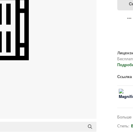
С
Лицензи
Бесплат
Подроб
Ссылка 
Больше 
Стиль:
B