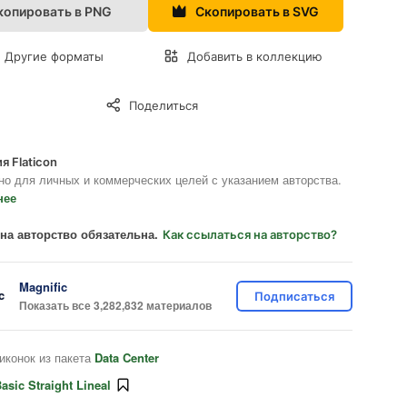
копировать в PNG
Скопировать в SVG
Другие форматы
Добавить в коллекцию
Поделиться
я Flaticon
но для личных и коммерческих целей с указанием авторства.
нее
на авторство обязательна.
Как ссылаться на авторство?
Magnific
Подписаться
Показать все 3,282,832 материалов
иконок из пакета
Data Center
asic Straight Lineal