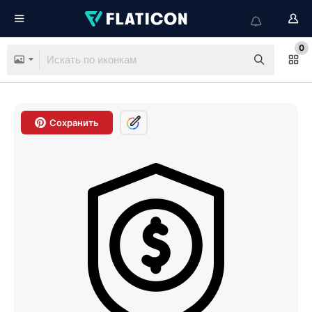
0
Сохранить