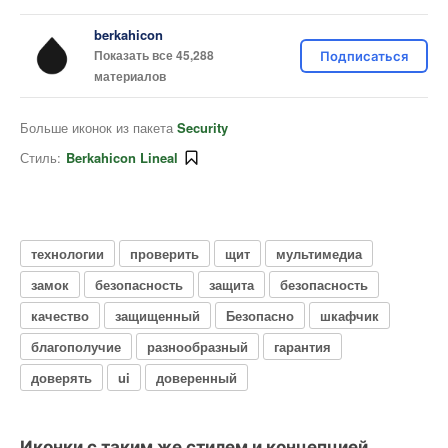
berkahicon
Показать все 45,288
Подписаться
материалов
Больше иконок из пакета
Security
Стиль:
Berkahicon Lineal
технологии
проверить
щит
мультимедиа
замок
безопасность
защита
безопасность
качество
защищенный
Безопасно
шкафчик
благополучие
разнообразный
гарантия
доверять
ui
доверенный
Иконки с таким же стилем и концепцией