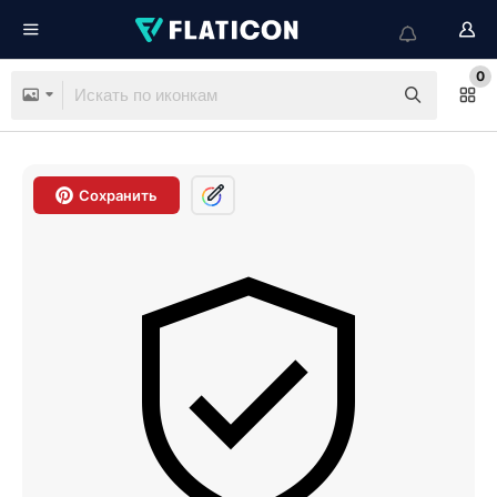
0
Сохранить