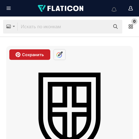
0
Сохранить