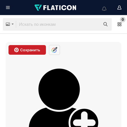
0
Сохранить