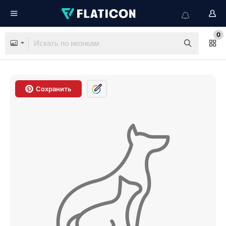
0
Сохранить