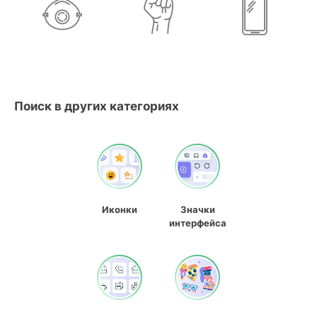
Поиск в других категориях
Иконки
Значки
интерфейса