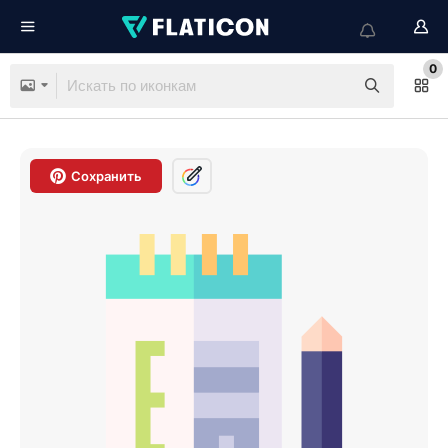
0
Сохранить