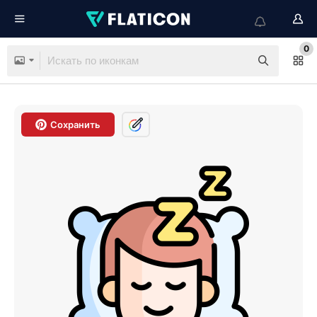
0
Сохранить