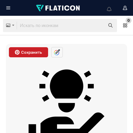
0
Сохранить