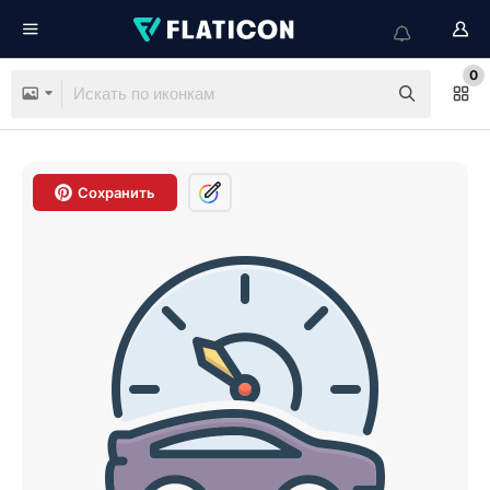
0
Сохранить