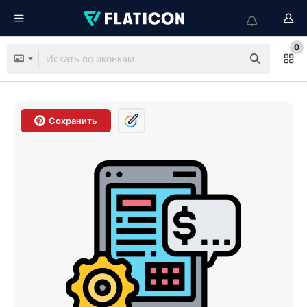
0
Сохранить