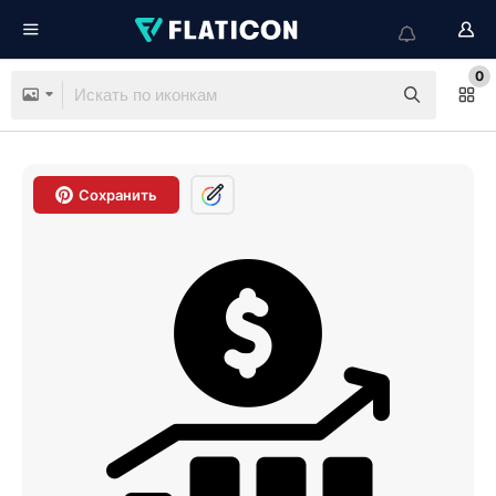
0
Сохранить