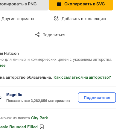
копировать в PNG
Скопировать в SVG
Другие форматы
Добавить в коллекцию
Поделиться
я Flaticon
но для личных и коммерческих целей с указанием авторства.
нее
на авторство обязательна.
Как ссылаться на авторство?
Magnific
Подписаться
Показать все 3,282,856 материалов
иконок из пакета
City Park
asic Rounded Filled