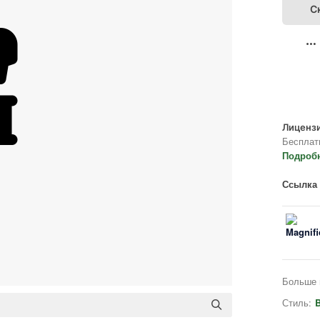
С
Лицензи
Бесплат
Подроб
Ссылка 
Больше 
Стиль:
B