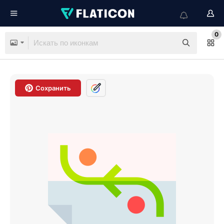
0
Сохранить