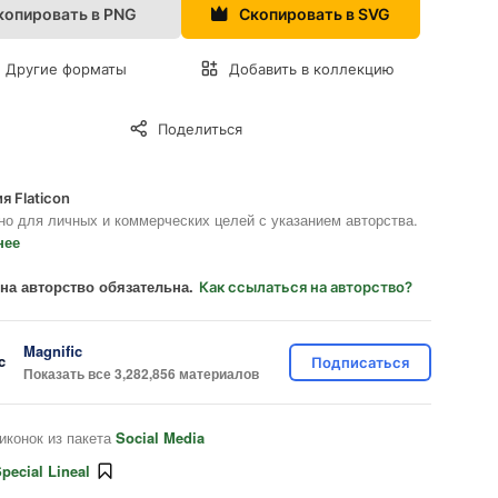
копировать в PNG
Скопировать в SVG
Другие форматы
Добавить в коллекцию
Поделиться
я Flaticon
но для личных и коммерческих целей с указанием авторства.
нее
на авторство обязательна.
Как ссылаться на авторство?
Magnific
Подписаться
Показать все 3,282,856 материалов
иконок из пакета
Social Media
pecial Lineal