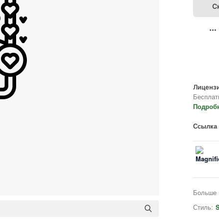
С
Лицензи
Бесплат
Подроб
Ссылка 
Больше 
Стиль:
S