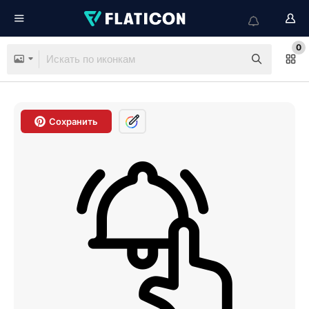
0
Сохранить