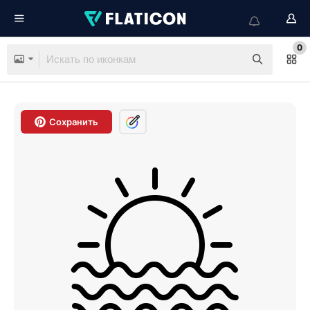
0
Сохранить