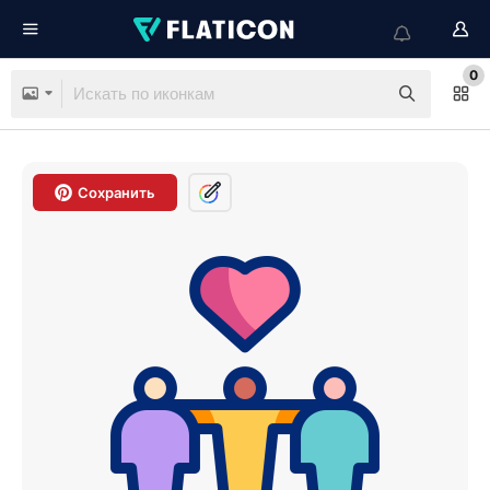
0
Сохранить