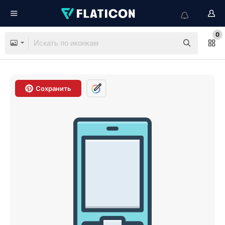
0
Сохранить