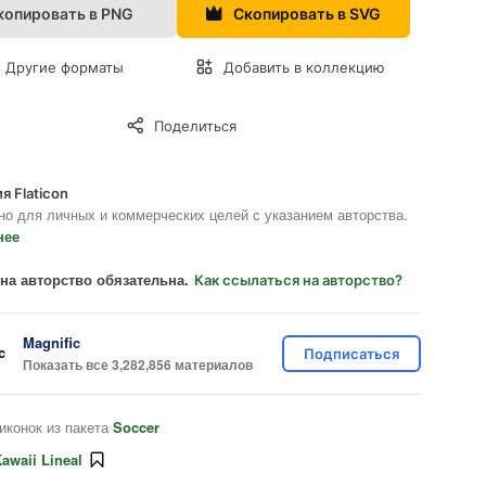
копировать в PNG
Скопировать в SVG
Другие форматы
Добавить в коллекцию
Поделиться
я Flaticon
но для личных и коммерческих целей с указанием авторства.
нее
на авторство обязательна.
Как ссылаться на авторство?
Magnific
Подписаться
Показать все 3,282,856 материалов
иконок из пакета
Soccer
awaii Lineal