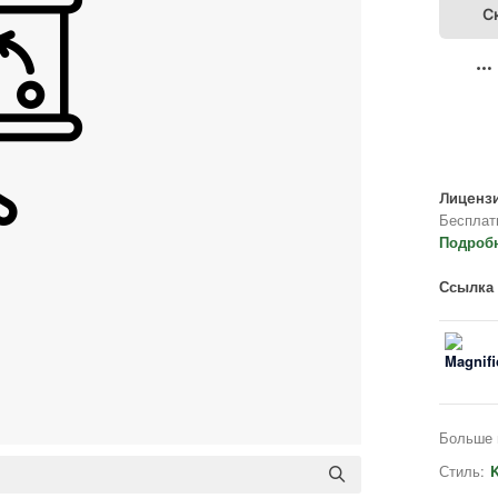
С
Лицензи
Бесплат
Подроб
Ссылка 
Больше 
Стиль:
K