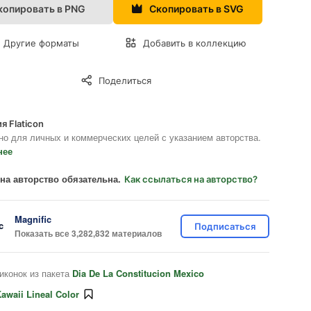
копировать в PNG
Скопировать в SVG
Другие форматы
Добавить в коллекцию
Поделиться
я Flaticon
но для личных и коммерческих целей с указанием авторства.
нее
на авторство обязательна.
Как ссылаться на авторство?
Magnific
Подписаться
Показать все 3,282,832 материалов
иконок из пакета
Dia De La Constitucion Mexico
awaii Lineal Color