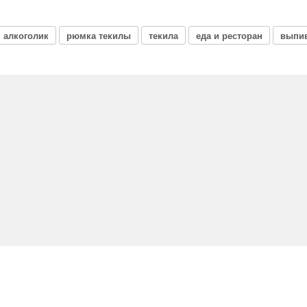
алкоголик
рюмка текилы
текила
еда и ресторан
выпи