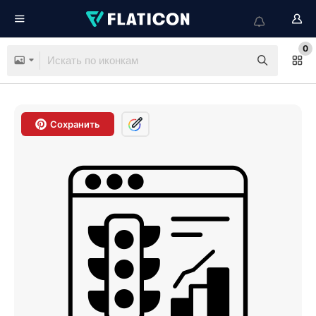
0
Сохранить