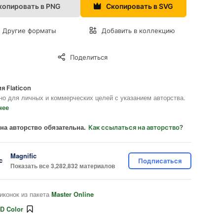
копировать в PNG
Скопировать в SVG
Другие форматы
Добавить в коллекцию
Поделиться
я Flaticon
но для личных и коммерческих целей с указанием авторства.
нее
на авторство обязательна.
Как ссылаться на авторство?
Magnific
Подписаться
Показать все 3,282,832 материалов
иконок из пакета
Master Online
D Color