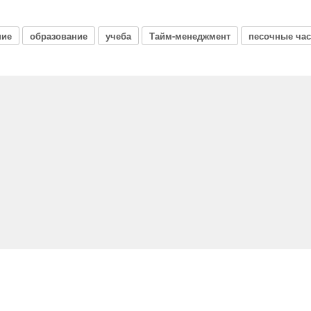
ние
образование
учеба
Тайм-менеджмент
песочные ча