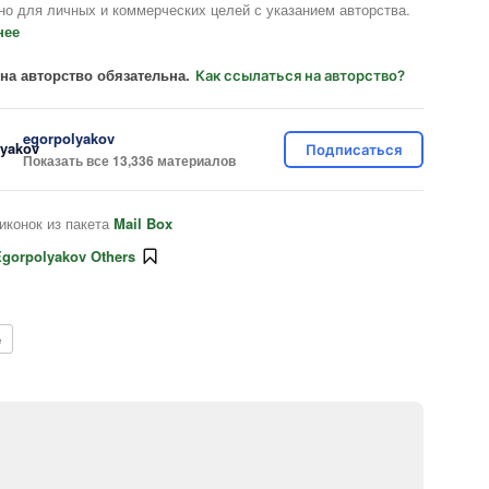
но для личных и коммерческих целей с указанием авторства.
нее
на авторство обязательна.
Как ссылаться на авторство?
egorpolyakov
Подписаться
Показать все 13,336 материалов
иконок из пакета
Mail Box
gorpolyakov Others
е