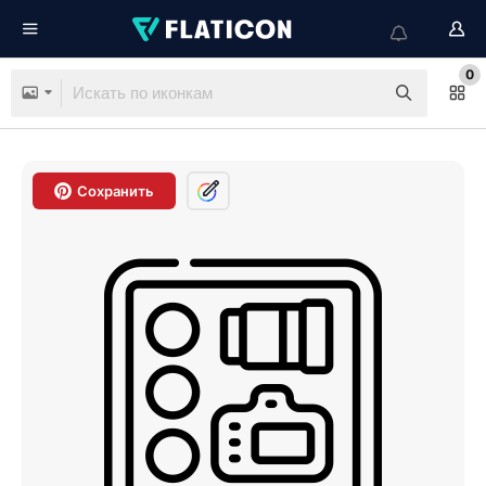
0
Сохранить