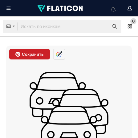
0
Сохранить