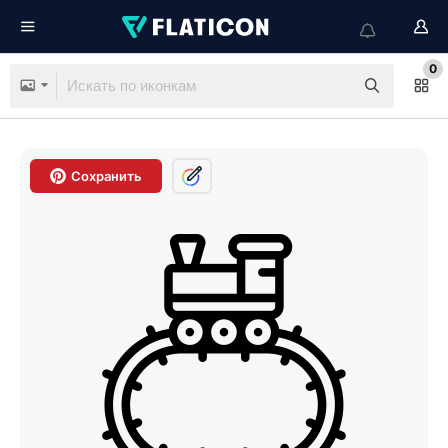
0
Сохранить