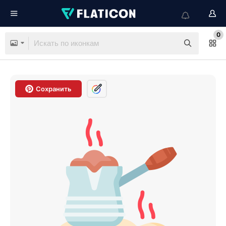
0
Сохранить