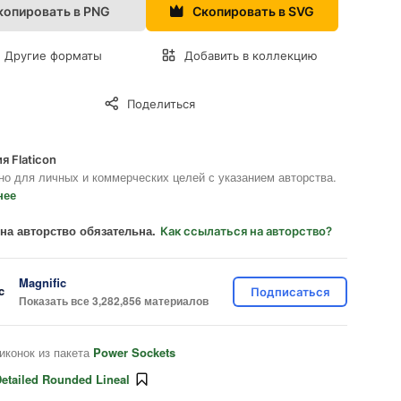
копировать в PNG
Скопировать в SVG
Другие форматы
Добавить в коллекцию
Поделиться
я Flaticon
но для личных и коммерческих целей с указанием авторства.
нее
на авторство обязательна.
Как ссылаться на авторство?
Magnific
Подписаться
Показать все 3,282,856 материалов
иконок из пакета
Power Sockets
etailed Rounded Lineal