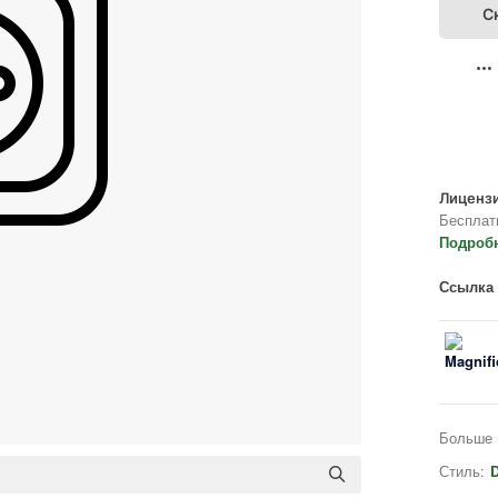
С
Лицензи
Бесплат
Подроб
Ссылка 
Больше 
Стиль:
D