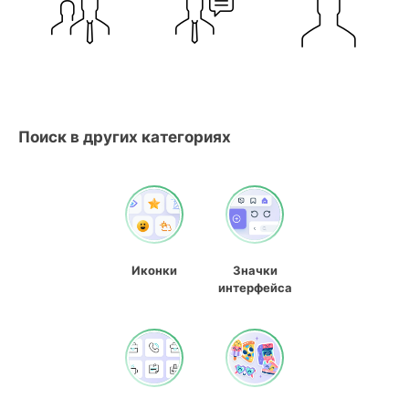
Поиск в других категориях
Иконки
Значки
интерфейса