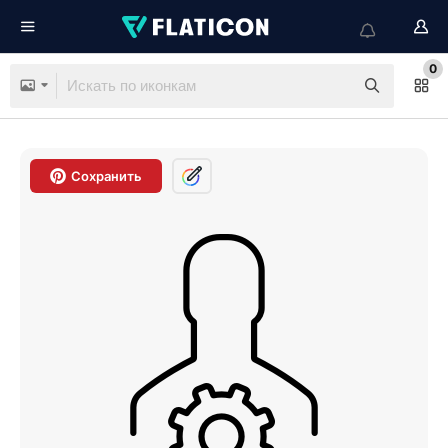
0
Сохранить