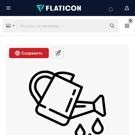
0
Сохранить