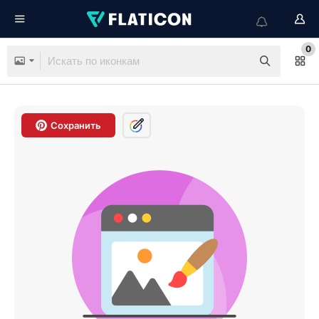
0
Сохранить