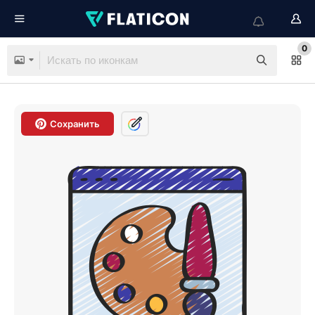
0
Сохранить