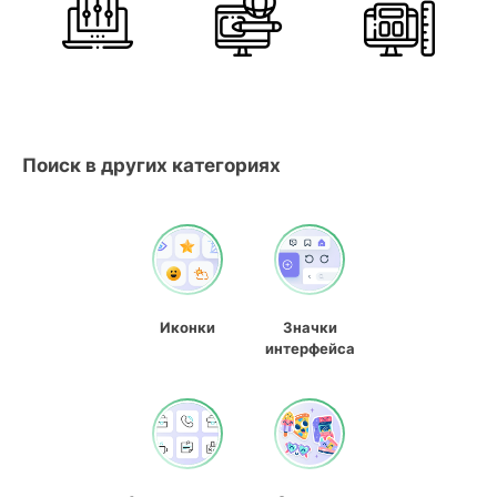
Поиск в других категориях
Иконки
Значки
интерфейса