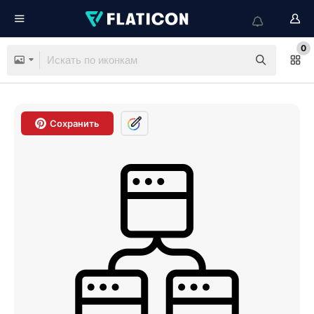
0
Сохранить